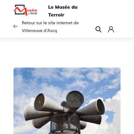
Le Musée du
Terroir
Retour sur le site internet de
Villeneuve d'Ascq
C
o
n
n
e
x
i
o
n