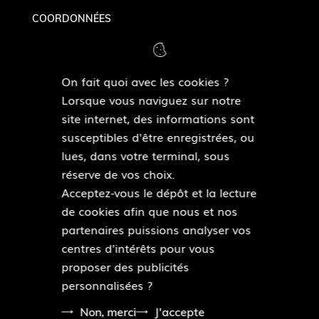
COORDONNÉES
Tél. 03 20 91 87 57
Courriel :
museeduterroir@villeneuvedascq.fr
On fait quoi avec les cookies ?
Lorsque vous naviguez sur notre
NOUS SUIVRE
site internet, des informations sont
susceptibles d'être enregistrées, ou
F
lues, dans votre terminal, sous
a
réserve de vos choix.
c
Acceptez-vous le dépôt et la lecture
e
de cookies afin que nous et nos
b
Pied
partenaires puissions analyser vos
o
Plan du site
de
centres d'intérêts pour vous
o
Mentions légales
page
proposer des publicités
k
Accessibilité : partiellement conforme
personnalisées ?
Données personnelles
Modalités relatives aux cookies
Non, merci
J'accepte