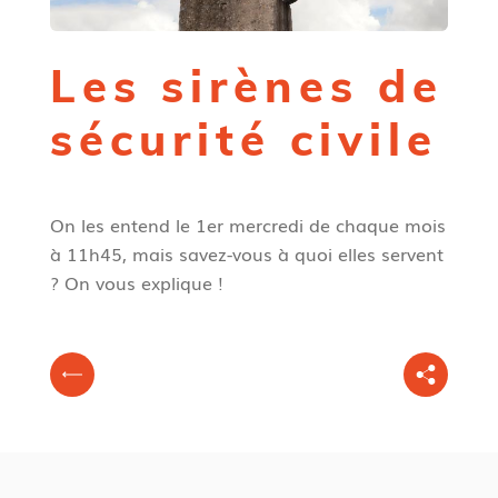
Les sirènes de
sécurité civile
On les entend le 1er mercredi de chaque mois
à 11h45, mais savez-vous à quoi elles servent
? On vous explique !
V
P
o
r
u
é
s
c
ê