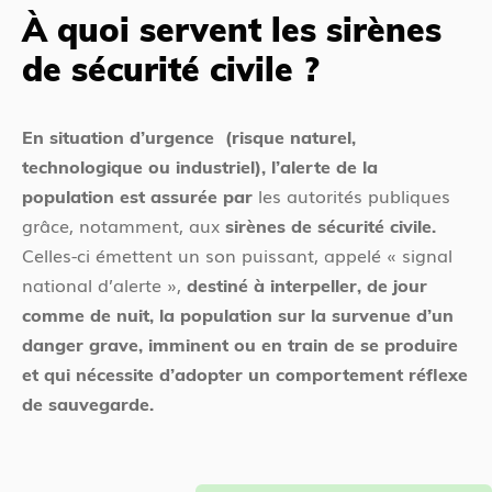
é
t
À quoi servent les sirènes
d
e
de sécurité civile ?
e
s
n
i
t
c
En situation d’urgence (risque naturel,
i
technologique ou industriel), l’alerte de la
les autorités publiques
population est assurée par
grâce, notamment, aux
sirènes de sécurité civile.
Celles-ci émettent un son puissant, appelé
« signal
national d’alerte »,
destiné à interpeller, de jour
comme de nuit, la population sur la survenue d’un
danger grave, imminent ou en train de se produire
et qui nécessite d’adopter un comportement réflexe
de sauvegarde.