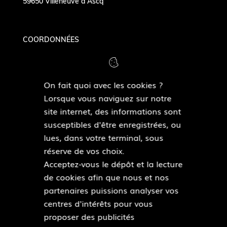
59650 Villeneuve d'Ascq
COORDONNÉES
Tél. 03 20 91 87 57
Courriel :
museeduterroir@villeneuvedascq.fr
On fait quoi avec les cookies ?
Lorsque vous naviguez sur notre
NOUS SUIVRE
site internet, des informations sont
susceptibles d'être enregistrées, ou
F
lues, dans votre terminal, sous
a
réserve de vos choix.
c
Acceptez-vous le dépôt et la lecture
e
de cookies afin que nous et nos
b
Pied
partenaires puissions analyser vos
o
Plan du site
de
centres d'intérêts pour vous
o
Mentions légales
page
proposer des publicités
k
Accessibilité : partiellement conforme