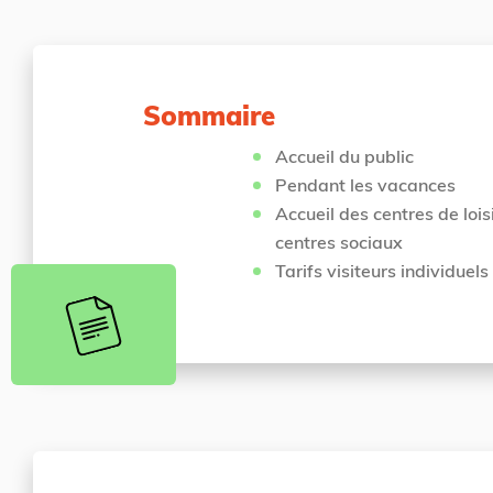
'
e
a
s
c
i
c
c
Sommaire
u
i
e
Accueil du public
i
Pendant les vacances
l
Accueil des centres de loisi
centres sociaux
Tarifs visiteurs individuels