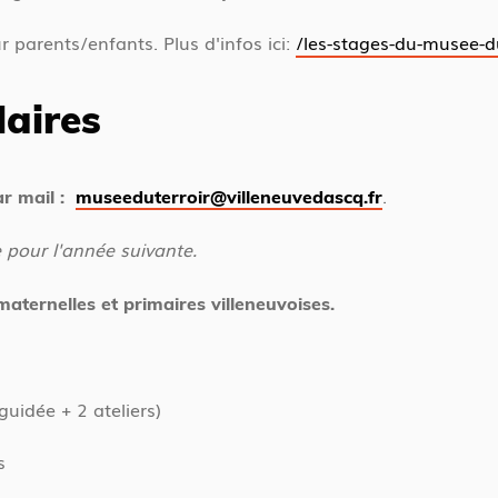
parents/enfants. Plus d'infos ici:
/les-stages-du-musee-du
laires
.
ar mail :
museeduterroir@villeneuvedascq.fr
 pour l'année suivante.
 maternelles et primaires villeneuvoises.
uidée + 2 ateliers)
s