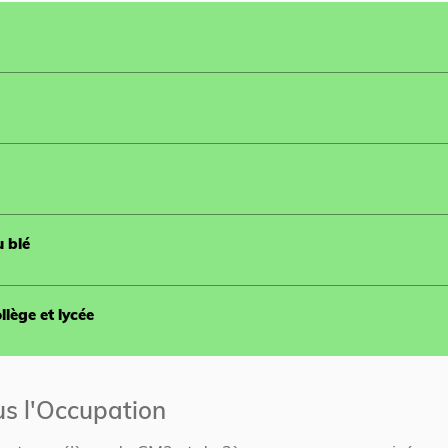
u blé
llège et lycée
ous l'Occupation