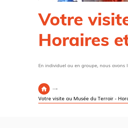
Votre visit
Horaires et
En individuel ou en groupe, nous avons 
V
P
o
Votre visite au Musée du Terroir - Hora
a
u
g
s
e
ê
d
t